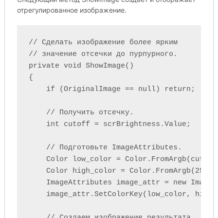
отрегулированное изображение.
// Сделать изображение более ярким

// значение отсечки до пурпурного.

private void ShowImage()

{

    if (OriginalImage == null) return;

    // Получить отсечку.

    int cutoff = scrBrightness.Value;

    // Подготовьте ImageAttributes.

    Color low_color = Color.FromArgb(cutoff
    Color high_color = Color.FromArgb(255, 2
    ImageAttributes image_attr = new ImageAt
    image_attr.SetColorKey(low_color, high_c
    // Создаем изображение результата.
