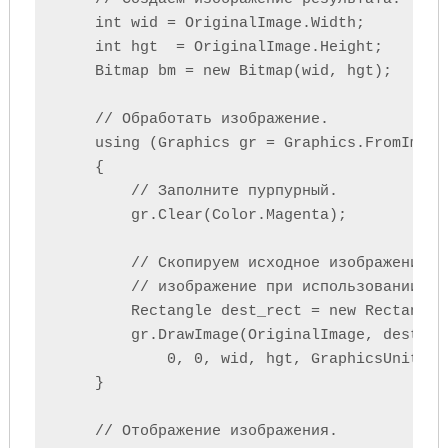
    int wid = OriginalImage.Width;

    int hgt  = OriginalImage.Height;

    Bitmap bm = new Bitmap(wid, hgt);

    // Обработать изображение.

    using (Graphics gr = Graphics.FromImage(
    {

        // Заполните пурпурный.

        gr.Clear(Color.Magenta);

        // Скопируем исходное изображение на
        // изображение при использовании Im
        Rectangle dest_rect = new Rectangle
        gr.DrawImage(OriginalImage, dest_rec
            0, 0, wid, hgt, GraphicsUnit.Pi
    }

    // Отображение изображения.
