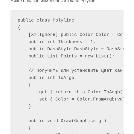
Ниже показан измененный класс Polyline.
public class Polyline

{

    [XmlIgnore] public Color Color = Color.B
    public int Thickness = 1;

    public DashStyle DashStyle = DashStyle.S
    public List
 Points = new List
();

    // Получить или установить цвет как знач
    public int ToArgb

    {

        get { return this.Color.ToArgb(); }

        set { Color = Color.FromArgb(value);
    }

    public void Draw(Graphics gr)

    {
