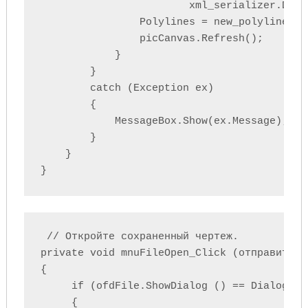
                        xml_serializer.Dese
                Polylines = new_polylines;

                picCanvas.Refresh();

            }

        }

        catch (Exception ex)

        {

            MessageBox.Show(ex.Message);

        }

    }

}
 // Откройте сохраненный чертеж.

private void mnuFileOpen_Click (отправитель
{

     if (ofdFile.ShowDialog () == DialogResu
     {
