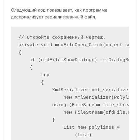
Следующий код показывает, как программа
десериализует сериализованный файл.
// Откройте сохраненный чертеж.

private void mnuFileOpen_Click(object sende
{

    if (ofdFile.ShowDialog() == DialogResult
    {

        try

        {

            XmlSerializer xml_serializer =

                new XmlSerializer(Polylines.
            using (FileStream file_stream =

                new FileStream(ofdFile.File
            {

                List
 new_polylines =

                    (List
)
