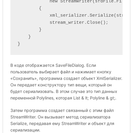
            new StreamWriter(sfdFile.FileNam
        {

            xml_serializer.Serialize(stream
            stream_writer.Close();

        }

    }

}
В коде отображается SaveFileDialog. Если
пользователь выбирает файл и нажимает кнопку
«Сохранить», программа создает объект XmlSerializer.
Он передает конструктору тип вещи, который он
будет сериализовать. В этом случае это тип данных
переменной Polylines, которая List & lt; Polyline & gt;.
Затем программа создает связанный с этим файл
StreamWriter. Он вызывает метод сериализатора
Serialize, передавая ему StreamWriter и объект для
сериализации.