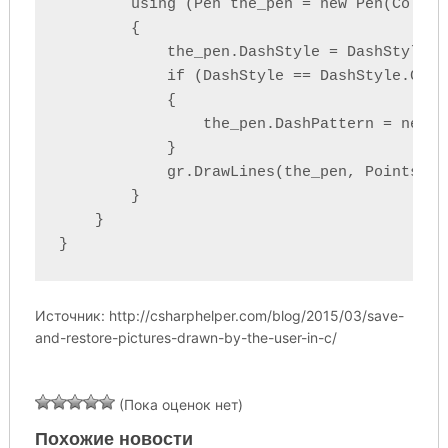
        using (Pen the_pen = new Pen(Color, 
        {

            the_pen.DashStyle = DashStyle;

            if (DashStyle == DashStyle.Custo
            {

                the_pen.DashPattern = new f
            }

            gr.DrawLines(the_pen, Points.ToA
        }

    }

}
Источник: http://csharphelper.com/blog/2015/03/save-
and-restore-pictures-drawn-by-the-user-in-c/
(Пока оценок нет)
Похожие новости