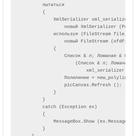
         пытаться

         {

             XmlSerializer xml_serializer =

                 новый XmlSerializer (Polyl
             используя (FileStream file_stre
                 новый FileStream (ofdFile.
             {

                 Список & л; Ломаная & GT; 
                     (Список & л; Ломаная & 
                         xml_serializer.Des
                 Полилинии = new_polylines;

                 picCanvas.Refresh ();

             }

         }

         catch (Exception ex)

         {

             MessageBox.Show (ex.Message);

         }
