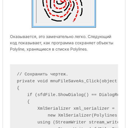
Оказывается, это замечательно легко. Следующий
код показывает, как программа сохраняет объекты
Polyline, хранящиеся в списке Polylines.
// Сохранить чертеж.

private void mnuFileSaveAs_Click(object sen
{

    if (sfdFile.ShowDialog() == DialogResult
    {

        XmlSerializer xml_serializer =

            new XmlSerializer(Polylines.GetT
        using (StreamWriter stream_writer =
