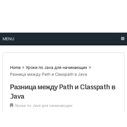
Skip
Уроки, учебники по программированию на языках 1С,
Урок
to
Assembler, C#, C++, CSS, Delphi, HTML, JavaScript, Java,
content
Php, Python, Pascal скачать бесплатно в pdf
программ
Program
MENU
Home
Уроки по Java для начинающих
Разница между Path и Classpath в Java
Разница между Path и Classpath в
Java
Уроки по Java для начинающих