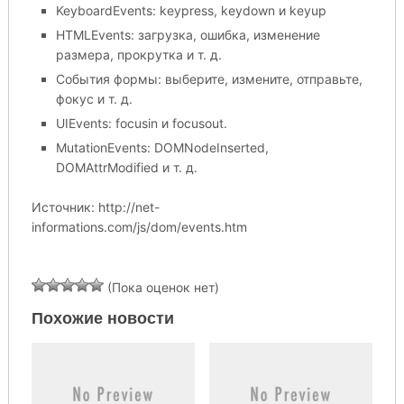
KeyboardEvents: keypress, keydown и keyup
HTMLEvents: загрузка, ошибка, изменение
размера, прокрутка и т. д.
События формы: выберите, измените, отправьте,
фокус и т. д.
UIEvents: focusin и focusout.
MutationEvents: DOMNodeInserted,
DOMAttrModified и т. д.
Источник: http://net-
informations.com/js/dom/events.htm
(Пока оценок нет)
Похожие новости