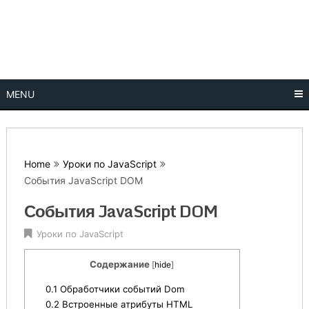
Skip
Уроки, учебники по программированию на языках 1С,
Урок
to
Assembler, C#, C++, CSS, Delphi, HTML, JavaScript, Java,
content
Php, Python, Pascal скачать бесплатно в pdf
программ
Program
MENU
Home
Уроки по JavaScript
События JavaScript DOM
События JavaScript DOM
Уроки по JavaScript
Содержание
[
hide
]
0.1
Обработчики событий Dom
0.2
Встроенные атрибуты HTML