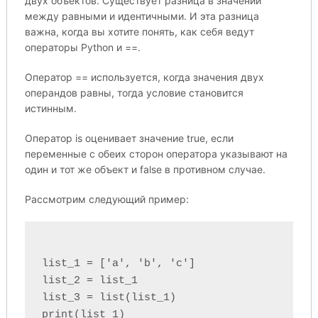
двух объектов. Существует разница в значении
между равными и идентичными. И эта разница
важна, когда вы хотите понять, как себя ведут
операторы Python и ==.
Оператор == используется, когда значения двух
операндов равны, тогда условие становится
истинным.
Оператор is оценивает значение true, если
переменные с обеих сторон оператора указывают на
один и тот же объект и false в противном случае.
Рассмотрим следующий пример:
list_1 = ['a', 'b', 'c']

list_2 = list_1

list_3 = list(list_1)

print(list_1)
