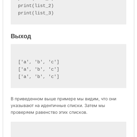
print(list_2)

Выход
['a', 'b', 'c']

['a', 'b', 'c']

В приведенном выше примере мы видим, что они
указывают на идентичные списки. Затем мы
проверяем равенство этих списков.