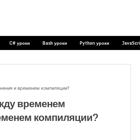
ованию
ru
C# уроки
Bash уроки
Python уроки
JavaScr
нения и временем компиляции?
ежду временем
еменем компиляции?