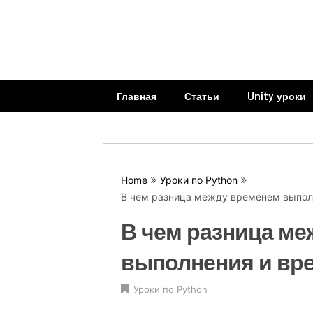
Skip
Уроки, учебники по
Уроки по
to
программированию
content
на языках 1С,
программир
Assembler, C#, C++,
CSS, Delphi, HTML,
Programmera.
JavaScript, Java,
Главная
Статьи
Unity уроки
Php, Python, Pascal
скачать бесплатно
в pdf
Home
Уроки по Python
В чем разница между временем выпол
В чем разница м
выполнения и вр
Уроки по Python